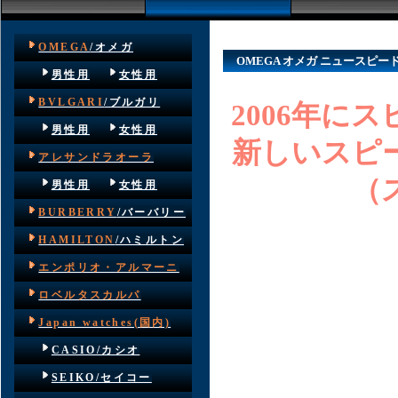
OMEGA
/オメガ
OMEGA オメガ ニュースピードマ
男性用
女性用
BVLGARI
/ブルガリ
2006年に
男性用
女性用
新しいスピ
アレサンドラオーラ
（
男性用
女性用
BURBERRY
/バーバリー
HAMILTON
/ハミルトン
エンポリオ・アルマーニ
ロベルタスカルパ
Japan watches(国内)
CASIO/カシオ
SEIKO/セイコー