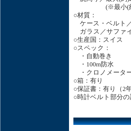
(※最小(約)14
○材質：
ケース・ベルト／S
ガラス／サファイ
○生産国：スイス
○スペック：
・自動巻き
・100m防水
・クロノメーター
○箱：有り
○保証書：有り（2
○時計ベルト部分