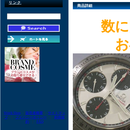
リンク
商品詳細
数に
お
Wstch Shop
|
販売者概要
|
サイトマッ
プ
|
プイバシーポリシー
|
利用規
約
|
FAQ