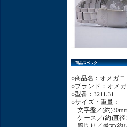
商品スペック
○商品名：オメガ
○ブランド：オメガ
○型番：3211.31
○サイズ・重量：
文字盤／(約)30m
ケース／(約)直径3
腕周り／最大(約)21