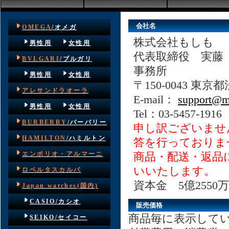
会社名
OMEGA
/オメガ
株式会社もしも
男性用
女性用
代表取締役 実藤
BVLGARI
/ブルガリ
事務所
男性用
女性用
〒150-0043 東
アレサンドラオーラ
E-mail：
support@
男性用
女性用
Tel：03-5457-1916
BURBERRY
/バーバリー
申し訳ございませ
HAMILTON
/ハミルトン
答を行っておりま
エンポリオ・アルマーニ
商品・配送・返品
いいたします。
ロベルタスカルパ
資本金 5億255
Japan watches(国内)
CASIO/カシオ
販売価格
商品毎に表示して
SEIKO/セイコー