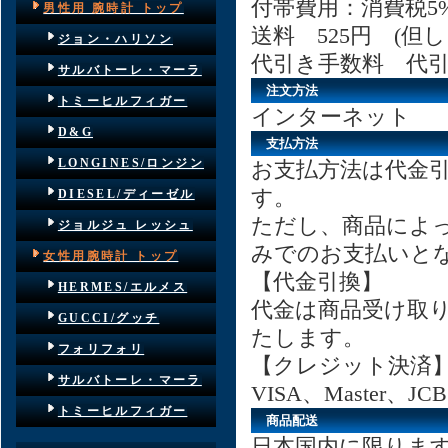
付帯費用：消費税5
男性用 腕時計 トップ
送料 525円 (
ジョン・ハリソン
代引き手数料 代
サルバトーレ・マーラ
注文方法
トミーヒルフィガー
インターネット
D&G
支払方法
LONGINES/ロンジン
お支払方法は代金
す。
DIESEL/ディーゼル
ただし、商品によ
ジョルジュ レッシュ
みでのお支払いと
女性用腕時計 トップ
【代金引換】
HERMES/エルメス
代金は商品受け取
GUCCI/グッチ
たします。
フォリフォリ
【クレジット決済
サルバトーレ・マーラ
VISA、Master
トミーヒルフィガー
商品配送
日本国内に限りま