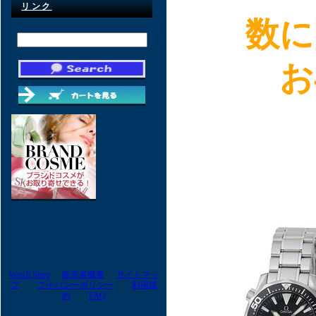
リンク
数に
お
Wstch Shop
|
販売者概要
|
サイトマッ
プ
|
プイバシーポリシー
|
利用規
約
|
FAQ