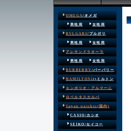
OMEGA
/オメガ
男性用
女性用
BVLGARI
/ブルガリ
男性用
女性用
アレサンドラオーラ
男性用
女性用
BURBERRY
/バーバリー
HAMILTON
/ハミルトン
エンポリオ・アルマーニ
ロベルタスカルパ
Japan watches(国内)
CASIO/カシオ
SEIKO/セイコー