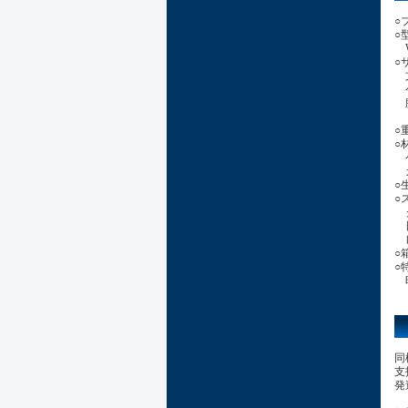
○
○
W
○
文
ケ
腕
(
○
○
ケ
ガ
○
○
ク
日
レ
○
○
時
同
支
発