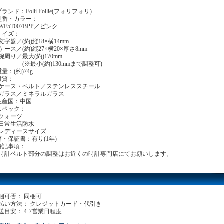
ブランド：Folli Follie(フォリフォリ)
型番・カラー：
F5T007BPP／ピンク
サイズ：
字盤／(約)縦18×横14mm
ース／(約)縦27×横20×厚さ8mm
周り／最大(約)170mm
※最小(約)130mmまで調整可)
重量：(約)74g
材質：
ース・ベルト／ステンレススチール
ラス／ミネラルガラス
生産国：中国
スペック：
ォーツ
常生活防水
ディースサイズ
箱・保証書：有り(1年)
特記事項：
計ベルト部分の調整はお近くの時計専門店にてお願いします。
梱可否： 同梱可
払い方法： クレジットカード・代引き
送目安： 4-7営業日程度