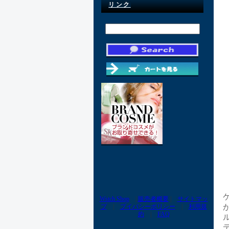
リンク
Wstch Shop
|
販売者概要
|
サイトマッ
プ
|
プイバシーポリシー
|
利用規
約
|
FAQ