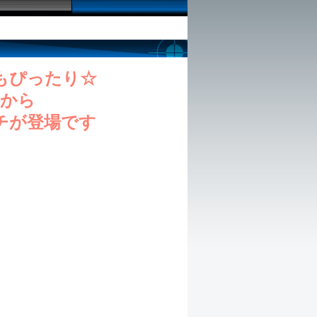
もぴったり☆
から
チが登場です