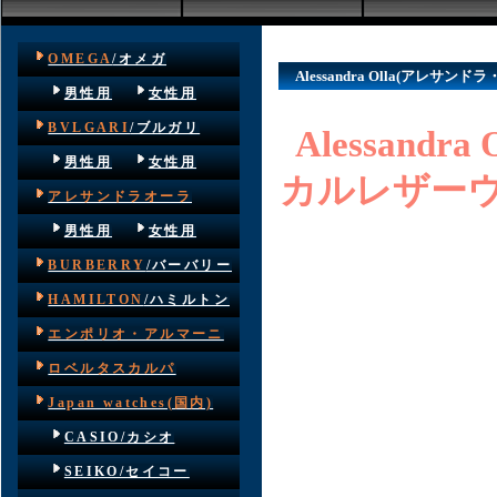
OMEGA
/オメガ
Alessandra Olla(アレ
男性用
女性用
BVLGARI
/ブルガリ
Alessand
男性用
女性用
カルレザーウォ
アレサンドラオーラ
男性用
女性用
BURBERRY
/バーバリー
HAMILTON
/ハミルトン
エンポリオ・アルマーニ
ロベルタスカルパ
Japan watches(国内)
CASIO/カシオ
SEIKO/セイコー