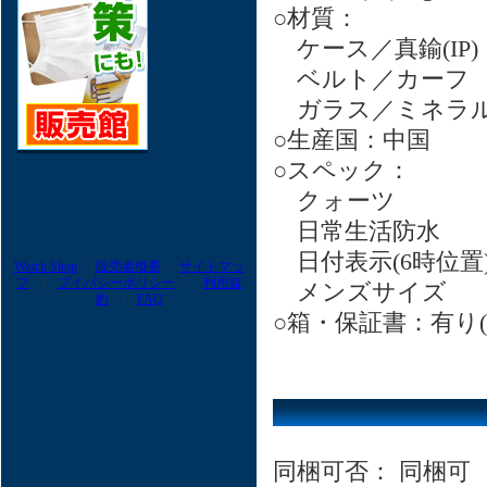
○材質：
ケース／真鍮(IP)
ベルト／カーフ
ガラス／ミネラ
○生産国：中国
○スペック：
クォーツ
日常生活防水
日付表示(6時位置
Wstch Shop
|
販売者概要
|
サイトマッ
プ
|
プイバシーポリシー
|
利用規
メンズサイズ
約
|
FAQ
○箱・保証書：有り(
同梱可否： 同梱可