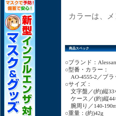
カラーは、メ
商品スペック
○ブランド：Alessa
○型番・カラー：
AO-4555-2／ブ
○サイズ：
文字盤／(約)縦33×
ケース／(約)縦44×
腕周り／140-190
○重量：(約)42g